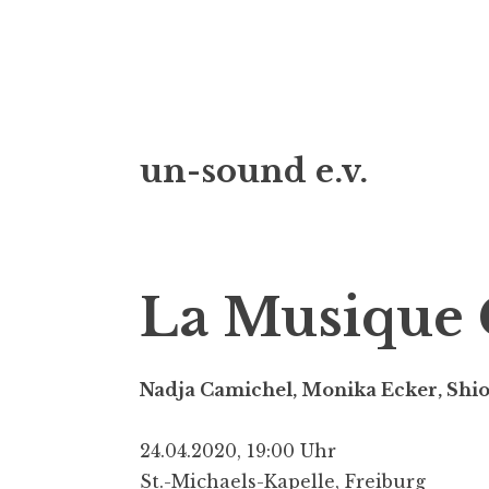
Z
un-sound e.v.
u
m
I
n
h
La Musique 
a
l
t
Nadja Camichel, Monika Ecker, Shio
s
p
24.04.2020, 19:00 Uhr
r
St.-Michaels-Kapelle, Freiburg