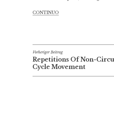
i
n
CONTINUO
g
e
n
B
Vorheriger Beitrag
Repetitions Of Non-Circu
e
Cycle Movement
i
t
r
a
g